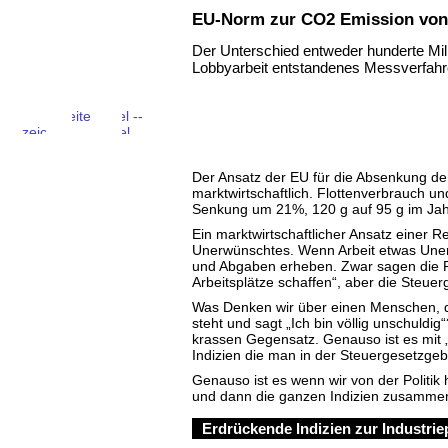
EU-Norm zur CO2 Emission von
Der Unterschied entweder hunderte Mil
Lobbyarbeit entstandenes Messverfah
Der Ansatz der EU für die Absenkung de
marktwirtschaftlich. Flottenverbrauch 
Senkung um 21%, 120 g auf 95 g im Jahr
Ein marktwirtschaftlicher Ansatz einer 
Unerwünschtes. Wenn Arbeit etwas Une
und Abgaben erheben. Zwar sagen die 
Arbeitsplätze schaffen“, aber die Steue
Was Denken wir über einen Menschen, de
steht und sagt „Ich bin völlig unschuldi
krassen Gegensatz. Genauso ist es mit „
Indizien die man in der Steuergesetzgeb
Genauso ist es wenn wir von der Politik
und dann die ganzen Indizien zusamme
Erdrückende Indizien zur Industriep