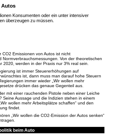
 Autos
lionen Konsumenten oder ein unter intensiver
ren überzeugen zu müssen.
r CO2 Emissionen von Autos ist nicht
und Normverbrauchsmessungen. Von der theoretischen
 2020, werden in der Praxis nur 3% real sein.
Regierung ist immer Steuererhöhungen auf
rwünschtes ist, dann muss man darauf hohe Steuern
Regierungen immer wieder „Wir wollen mehr
rgesetze drücken das genaue Gegenteil aus.
r mit einer rauchenden Pistole neben einer Leiche
g“? Seine Aussage und die Indizien stehen in einem
Wir wollen mehr Arbeitsplätze schaffen“ und den
ung findet.
 hören „Wir wollen die CO2-Emission der Autos senken“
ntragen.
olitik beim Auto