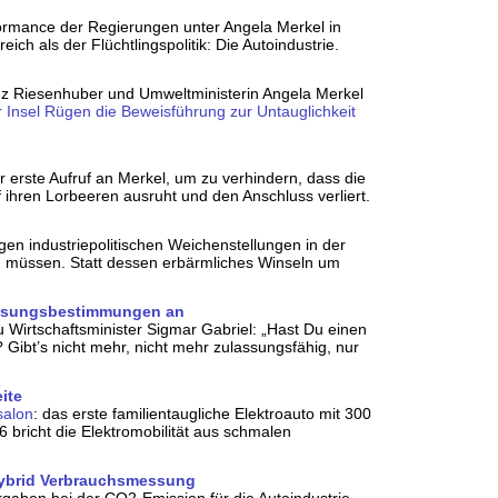
formance der Regierungen unter Angela Merkel in
ch als der Flüchtlingspolitik: Die Autoindustrie.
nz Riesenhuber und Umweltministerin Angela Merkel
r Insel Rügen die Beweisführung zur Untauglichkeit
 erste Aufruf an Merkel, um zu verhindern, dass die
f ihren Lorbeeren ausruht und den Anschluss verliert.
igen industriepolitischen Weichenstellungen in der
n müssen. Statt dessen erbärmliches Winseln um
lassungsbestimmungen an
 Wirtschaftsminister Sigmar Gabriel: „Hast Du einen
 Gibt’s nicht mehr, nicht mehr zulassungsfähig, nur
ite
salon
: das erste familientaugliche Elektroauto mit 300
 bricht die Elektromobilität aus schmalen
 Hybrid Verbrauchsmessung
gaben bei der CO2-Emission für die Autoindustrie