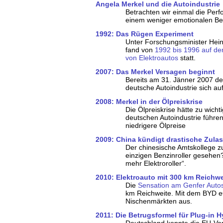
Angela Merkel und die Autoindustrie
Betrachten wir einmal die Per
einem weniger emotionalen Berei
1992: Das Rügen Experiment
Unter Forschungsminister Hei
fand von
1992 bis 1996 auf de
von Elektroautos
statt.
2007: Das Merkel Versagen beginnt
Bereits am 31. Jänner 2007 der
deutsche Autoindustrie sich au
2008: Merkel in der Ölpreiskrise
Die Ölpreiskrise hätte zu wicht
deutschen Autoindustrie führe
niedrigere Ölpreise
2009: China kündigt drastische Zu
Der chinesische Amtskollege zu
einzigen Benzinroller gesehen?
mehr Elektroroller“.
2010: Elektroauto mit 300 km Reichwe
Die
Sensation am Genfer Auto
km Reichweite. Mit dem BYD e6
Nischenmärkten aus.
2011: Die Betrugsformel für Plug-in
Deutschland konnte die EU-Vor