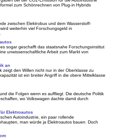
sformel zum Schönrechnen von Plug-in Hybrids
ede zwischen Elektrobus und dem Wasserstoff-
wird weiterhin viel Forschungsgeld in
.
oautos
 es sogar geschafft das staatsnahe Forschungsinstitut
ine unwissenschaftliche Arbeit zum Markt von
ik an
 zeigt den Willen nicht nur in der Oberklasse zu
pazität ist ein breiter Angriff in die obere Mittelklasse
 und die Folgen wenn es auffliegt. Die deutsche Politik
eschaffen, wo Volkswagen dachte damit durch
ür Elektroautos
schen Autoindustrie, ein paar rollende
behaupten, man würde ja Elektroautos bauen. Doch
rom