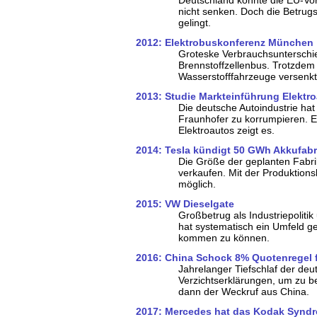
nicht senken. Doch die Betrug
gelingt.
2012: Elektrobuskonferenz München
Groteske Verbrauchsunterschi
Brennstoffzellenbus. Trotzdem 
Wasserstofffahrzeuge versenkt
2013: Studie Markteinführung Elektr
Die deutsche Autoindustrie hat
Fraunhofer zu korrumpieren. E
Elektroautos zeigt es.
2014: Tesla kündigt 50 GWh Akkufabr
Die Größe der geplanten Fabrik
verkaufen. Mit der Produktionska
möglich.
2015: VW Dieselgate
Großbetrug als Industriepolitik
hat systematisch ein Umfeld g
kommen zu können.
2016: China Schock 8% Quotenregel f
Jahrelanger Tiefschlaf der deut
Verzichtserklärungen, um zu 
dann der Weckruf aus China.
2017: Mercedes hat das Kodak Synd