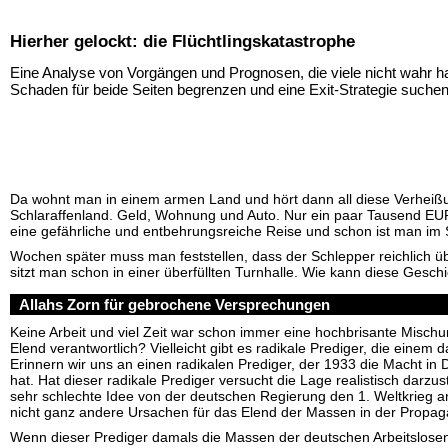
Hierher gelockt: die Flüchtlingskatastrophe
Eine Analyse von Vorgängen und Prognosen, die viele nicht wahr h
Schaden für beide Seiten begrenzen und eine Exit-Strategie suche
Da wohnt man in einem armen Land und hört dann all diese Verhei
Schlaraffenland. Geld, Wohnung und Auto. Nur ein paar Tausend EU
eine gefährliche und entbehrungsreiche Reise und schon ist man im 
Wochen später muss man feststellen, dass der Schlepper reichlich ü
sitzt man schon in einer überfüllten Turnhalle. Wie kann diese Gesch
Allahs Zorn für gebrochene Versprechungen
Keine Arbeit und viel Zeit war schon immer eine hochbrisante Mischun
Elend verantwortlich? Vielleicht gibt es radikale Prediger, die einem 
Erinnern wir uns an einen radikalen Prediger, der 1933 die Macht 
hat. Hat dieser radikale Prediger versucht die Lage realistisch darzu
sehr schlechte Idee von der deutschen Regierung den 1. Weltkrieg 
nicht ganz andere Ursachen für das Elend der Massen in der Propa
Wenn dieser Prediger damals die Massen der deutschen Arbeitslose